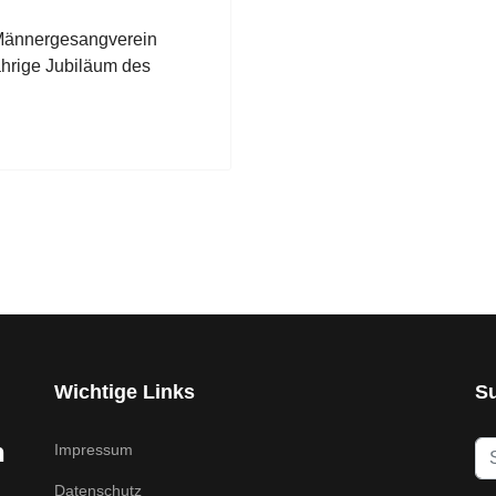
r Männergesangverein
ährige Jubiläum des
Wichtige Links
S
h
Se
Impressum
...
Datenschutz