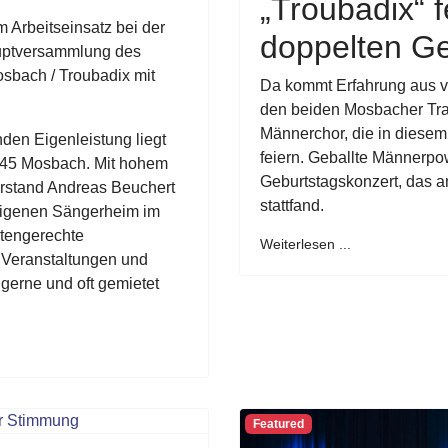
„Troubadix“ 
Arbeitseinsatz bei der
doppelten Ge
uptversammlung des
sbach / Troubadix mit
Da kommt Erfahrung aus 
den beiden Mosbacher Tra
Männerchor, die in diesem
nden Eigenleistung liegt
feiern. Geballte Männerp
845 Mosbach. Mit hohem
Geburtstagskonzert, das 
rstand Andreas Beuchert
stattfand.
eigenen Sängerheim im
tengerechte
Weiterlesen ...
n Veranstaltungen und
 gerne und oft gemietet
Featured