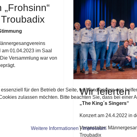
 „Frohsinn“
 Troubadix
 Stimmung
Männergesangvereins
d am 01.04.2023 im Saal
t. Die Versammlung war von
eprägt.
Wir feierten
 essenziell für den Betrieb der Seite, während andere uns helf
 Cookies zulassen möchten. Bitte beachten Sie, dass bei einer 
„The King´s Singers“
Konzert am 24.4.2022 in d
Veranstalter: Männergesa
Weitere Informationen
|
Impressum
Troubadix