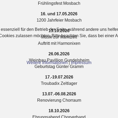
Frühlingsfest Mosbach
16. und 17.05.2026
1200 Jahrfeier Mosbach
 essenziell für den Betrieb der Seite, während andere uns helf
13.10.2026
 Cookies zulassen möchten. Bitte beachten Sie, dass bei einer 
Musik zur Marktzeit
Auftritt mit Harmonixen
26.06.2026
Weinbau Pavillion Gundelsheim
Weitere Informationen
|
Impressum
Geburtstag Günter Gramm
17.-19.07.2026
Troubadix Zeltlager
13.07.-06.08.2026
Renovierung Chorraum
18.10.2026
Ehrungsabend Chorverband